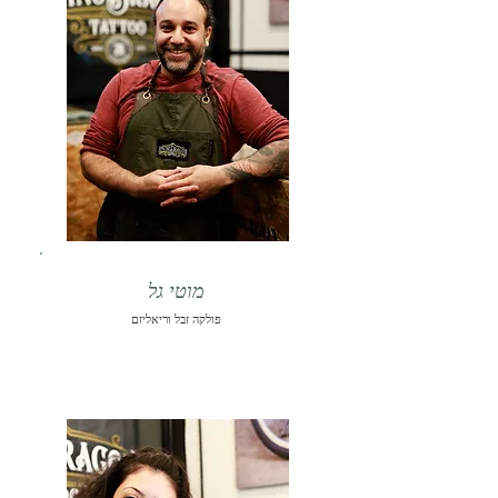
מוטי גל
פולקה זבל וריאליזם