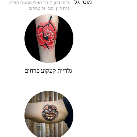
מוטי גל
אדוה דהן
תומר
האלי אנטולי הוידה
נגה לוין
יבגני זלוטניקוב
גלריית קעקוע פרחים