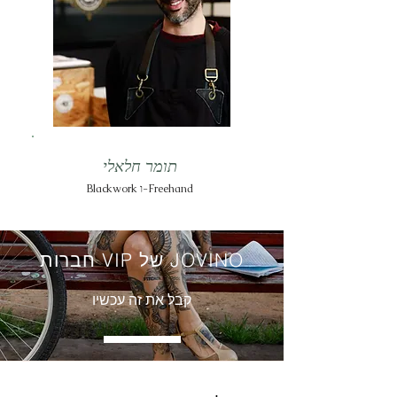
תומר חלאלי
Blackwork ו-Freehand
חברות VIP של JOVINO
קבל את זה עכשיו