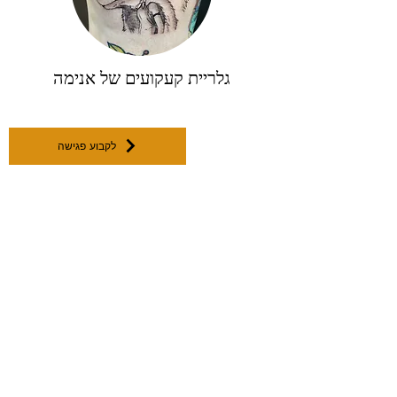
גלריית קעקועים של אנימה
לקבוע פגישה
האם אתם אנשים שאוהבים קעקועים? יש לכם כבר
קעקוע או שניים ואתם מנסים לבחור את הקעקוע החדש
שתעשו עכשיו? אם כן, ברור מדוע כדאי לחשוב, בין היתר,
על קעקועים גיאומטריים. לא במקרה ראיתם ברחוב לא
מעט אנשים שכבר עשו קעקועים כאלה, כי זה טרנד שאי
אפשר להתעלם ממנו. קעקוע גיאומטרי יכול לכלול כל
תמונה שתרצו ואם תעשו זאת עם מקעקע מנוסה ומקצועי,
התוצאה הסופית תהיה כזו שלא ניתן להתעלם ממנה.
סגנון הקעקועים הגיאומטריים הוא מיוחד ושונה, מה
שהופך כל תמונה ליפה במיוחד. לכן, בין אם תרצו לדעת
קעקוע בסגנון גיאומטרי הכולל תמונת אריה ובין אם תרצו
לשלב כל דמות אחרת בקעקוע, תראו שלא תצטערו על