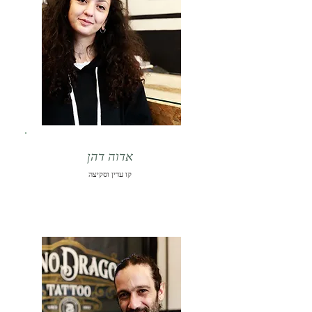
אדוה דהן
קו עדין וסקיצה