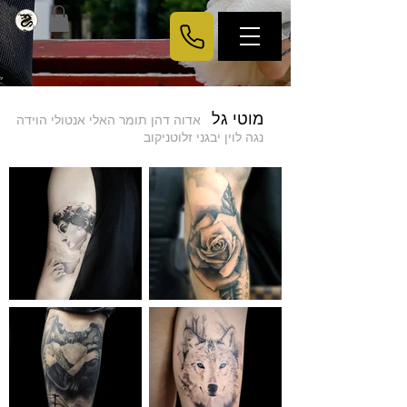
מוטי גל
אדוה דהן
תומר
האלי אנטולי הוידה
נגה לוין
יבגני זלוטניקוב