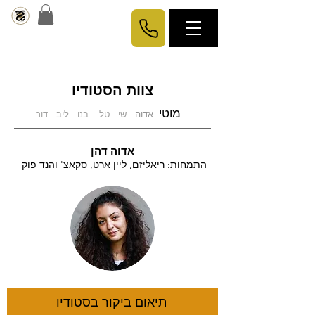
צוות הסטודיו
מוטי
אדוה
שי
טל
בנו
ליב
דור
אדוה דהן
התמחות: ריאליזם, ליין ארט, סקאצ' והנד פוק
תיאום ביקור בסטודיו