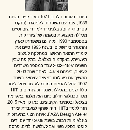
פיודור בזובוב נולד ב-1971 בעיר קייב. בשנת
1986, עבר עם משפחתו ללנינגרד (סנקט
פטרבורג היום). בלנינגרד למד רישום וסיים
מכללה מקצועית במגמה של ציורי קיר.
בספטמבר 1990 עלה עם משפחתו לארץ
והתגורר בירושלים. בשנת 1995 סיים את
לימודי התואר הראשון במחלקה לעיצוב
תעשייתי, באקדמיה בצלאל. ​ בתקופה שבין
השנים 1997–2003 עבד במספר משרדים
לעיצוב, ביניהם צ.א.ג. ולאחר שנת 2003
המשיך את פעילותו כמעצב עצמאי. בשנת
1997 החל להרצות במרכז לעיצוב ויטל, לימד
כ 10 שנים במכללת שנקר וכשנתיים ב-HIT
מכון טכנולוגי חולון. כיום הוא מלמד באקדמיה
בצלאל ובסמינר הקיבוצים. כמו כן, מאז 2015,
חזר ללמד בHIT. היה שותף למעבדת יצירה
FAZA Design Atelier, איתה הציג בתערוכות
בינלאומיות רבות. בשנת 2008 יחד עם ודים
קופטייבסקי. נשוי ואב לשלושה ילדים. פרסם