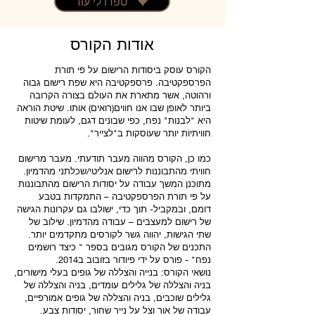
ספרו לי עוד
אודות הקורס
הקורס עוסק ביסודות הרישום על פי תורת
הפרספקטיבה. פרספקטיבה היא שפת רישום גבוה
ורהוטה, אשר מתארת את העולם בצורה הקרובה
ביותר לאופן שבו אנו חווים(רואים) אותו. שיטת הוראה
היא "לבנות" נפח, כפי שבונים דגם, לעומת שיטות
חוויתיות יותר שעוסקות ב"לצייר".
כמו כן, הקורס מהווה מעבר תודעתי. מעבר מרישום
חוויתי מהתבוננות לרישום אנליטי/שכלתני מהדמיון.
מתוכנן המשך עבודה על יסודות הרישום מהתבוננות
על פי תורת הפרספקטיבה – התמקדות בטבע
דומם, ובמקביל- תוך כדי, ישולבו גם עקרונות הגישה
של רישום למעצבים – עבודה מהדמיון. שילוב של
שתי הגישות, יהווה גשר לקורסים מתקדמים יותר.
התכנים של הקורס מגובים בספר " כיצד רושמים
נפח" - פורס על ידי פיודור בזובוב ב2014.
נושאי הקורס: בנייה והצללה של גופים בעלי מישורים,
בניה והצללה של גלילים עומדים, בניה והצללה של
גלילים שוכבים, בניה והצללה של גופים אמורפיים,
עבודה של אור וצל על נייר שחור, יסודות צבע.