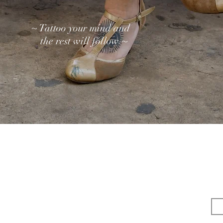
~ Tattoo your mind
and
~
the rest will follow