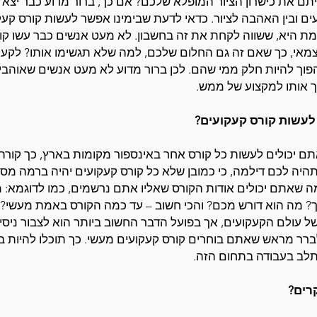
יתם את כישרון הציור המופלא שלכם? אם כך, ברור מדוע כבר יצא ל
ים ובין האהבה לציור. כדאי לדעת שבימינו אפשר לעשות קורס קע
 היא, ששווה לקחת את זה בחשבון. לא מעט אנשים כבר עשו קורס 
עצמאי, כך שאם זה גם החלום שלכם, למה שלא תגשימו אותו? לקע
הפוך להיות חלק ממי שהם. לכן ברור מדוע לא מעט אנשים שאוהב
ך אותו למקצוע של ממש.
לעשות קורס קעקועים?
 יכולים לעשות כל קורס אחר באינספור מקומות בארץ, כך קורה
תהיה לכם דילמה, כי כמובן שלא כל קורס קעקועים יהיה ברמה מס
 שאתם יכולים אודות הקורס שאליו אתם נרשמים, כמו לדוגמא: מ
? מה הוא דורש מכם? והכי חשוב – עד כמה הקורס באמת מעשי? ז
ל עולם הקעקועים, אך בפועל הדבר החשוב ביותר הוא לצבור ניסיון
לברר מראש שאתם בוחרים קורס קעקועים מעשי. כך תוכלו להיות ב
לב בעבודה בתחום הזה.
רים?