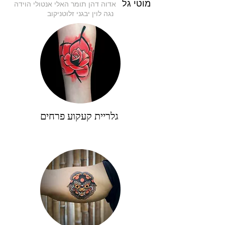
מוטי גל
אדוה דהן
תומר
האלי אנטולי הוידה
נגה לוין
יבגני זלוטניקוב
גלריית קעקוע פרחים