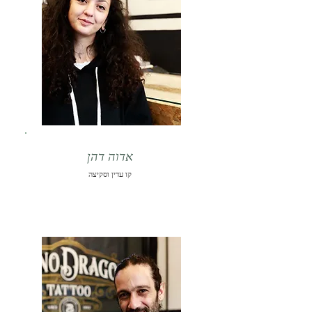
אדוה דהן
קו עדין וסקיצה