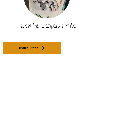
גלריית קעקועים של אנימה
לקבוע פגישה
האם אתם אנשים שאוהבים קעקועים? יש לכם כבר
קעקוע או שניים ואתם מנסים לבחור את הקעקוע החדש
שתעשו עכשיו? אם כן, ברור מדוע כדאי לחשוב, בין היתר,
על קעקועים גיאומטריים. לא במקרה ראיתם ברחוב לא
מעט אנשים שכבר עשו קעקועים כאלה, כי זה טרנד שאי
אפשר להתעלם ממנו. קעקוע גיאומטרי יכול לכלול כל
תמונה שתרצו ואם תעשו זאת עם מקעקע מנוסה ומקצועי,
התוצאה הסופית תהיה כזו שלא ניתן להתעלם ממנה.
סגנון הקעקועים הגיאומטריים הוא מיוחד ושונה, מה
שהופך כל תמונה ליפה במיוחד. לכן, בין אם תרצו לדעת
קעקוע בסגנון גיאומטרי הכולל תמונת אריה ובין אם תרצו
לשלב כל דמות אחרת בקעקוע, תראו שלא תצטערו על