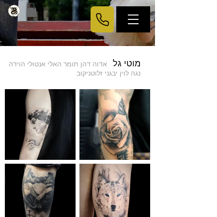
מוטי גל
אדוה דהן
תומר
האלי אנטולי הוידה
נגה לוין
יבגני זלוטניקוב