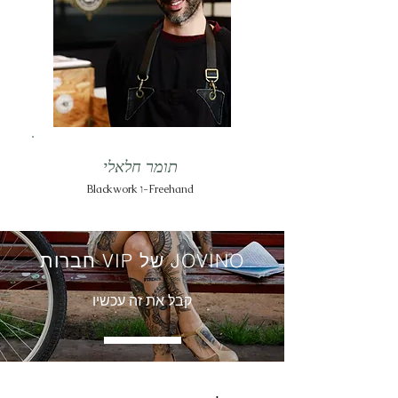
תומר חלאלי
Blackwork ו-Freehand
חברות VIP של JOVINO
קבל את זה עכשיו