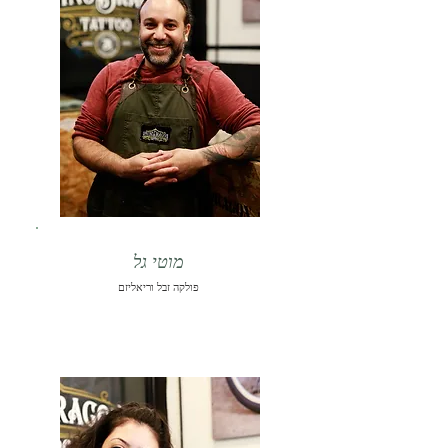
מוטי גל
פולקה זבל וריאליזם