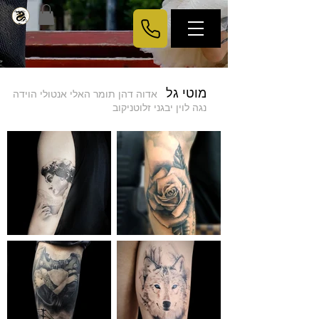
מוטי גל
אדוה דהן
תומר
האלי אנטולי הוידה
נגה לוין
יבגני זלוטניקוב