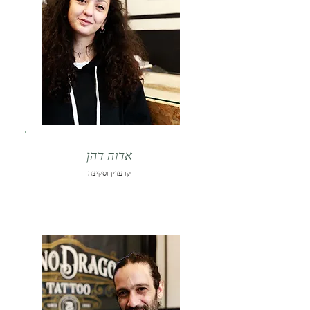
אדוה דהן
קו עדין וסקיצה