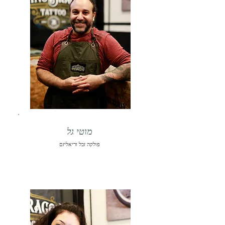
מוטי גל
פולקה זבל וריאליזם