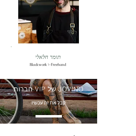
תומר חלאלי
Blackwork ו-Freehand
חברות VIP של JOVINO
קבל את זה עכשיו