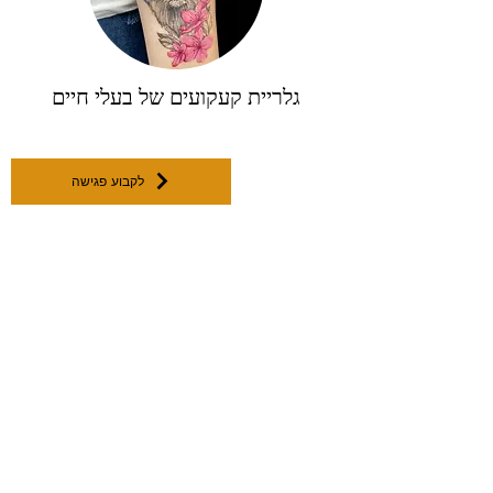
גלריית קעקועים של בעלי חיים
לקבוע פגישה
למשפחת JOVINO TATTOO יש את כל המקצוענים
הטובים ביותר של BLACKWORK בתל אביב. אמני
הקעקועים המובילים שלנו הם מאוד מבוקשים בגלל
הגישה הייחודית שלהם לסגנון ה-BLACKWORK והחוויה
הנעימה שהם יוצרים עבור אלה שמקבלים דיו. בדוק את
מקצוען
ואומנות העבודה
BLACKWORK
an Israeli
.
השחורה המצוינת שלו -
תומר חללי
אנחנו יצירתיים, אבל גם טכנאים - אנחנו עומדים בנקודה
בכל דבר, מבחירה ועד טיפול לאחר. האמנים שלנו כולם
ותיקים, ואנחנו נרגשים לפגוש אותך!
כל אמן ב-JOVINO TATTOO עובד ישירות עם לקוחות