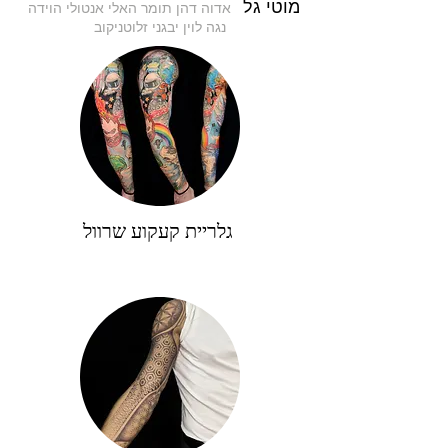
מוטי גל
אדוה דהן
תומר
האלי אנטולי הוידה
נגה לוין
יבגני זלוטניקוב
גלריית קעקוע שרוול